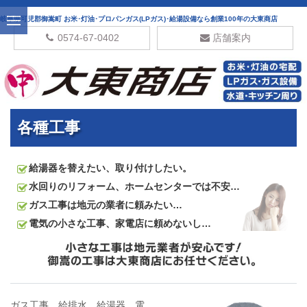
岐阜県可児郡御嵩町 お米･灯油･プロパンガス(LPガス)･給湯設備なら創業100年の大東商店
0574-67-0402
店舗案内
各種工事
給湯器を替えたい、取り付けしたい。
水回りのリフォーム、ホームセンターでは不安…
ガス工事は地元の業者に頼みたい…
電気の小さな工事、家電店に頼めないし…
ガス工事、給排水、給湯器、電